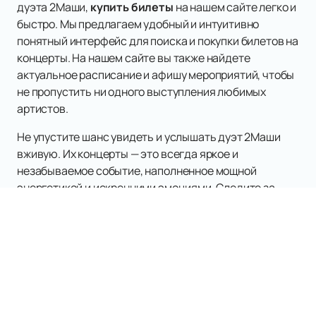
дуэта 2Маши,
купить билеты
на нашем сайте легко и
быстро. Мы предлагаем удобный и интуитивно
понятный интерфейс для поиска и покупки билетов на
концерты. На нашем сайте вы также найдете
актуальное расписание и афишу мероприятий, чтобы
не пропустить ни одного выступления любимых
артистов.
Не упустите шанс увидеть и услышать дуэт 2Маши
вживую. Их концерты — это всегда яркое и
незабываемое событие, наполненное мощной
энергетикой и искренними эмоциями. Следите за
обновлениями на нашем сайте и будьте в курсе всех
новостей и анонсов.