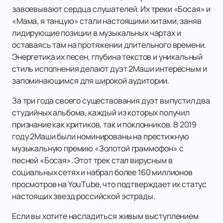
завоевывают сердца слушателей. Их треки «Босая» и
«Мама, я танцую» стали настоящими хитами, заняв
лидирующие позиции в музыкальных чартах и
оставаясь там на протяжении длительного времени.
Энергетика их песен, глубина текстов и уникальный
стиль исполнения делают дуэт 2Маши интересным и
запоминающимся для широкой аудитории.
За три года своего существования дуэт выпустил два
студийных альбома, каждый из которых получил
признание как критиков, так и поклонников. В 2019
году 2Маши были номинированы на престижную
музыкальную премию «Золотой граммофон» с
песней «Босая». Этот трек стал вирусным в
социальных сетях и набрал более 160 миллионов
просмотров на YouTube, что подтверждает их статус
настоящих звезд российской эстрады.
Если вы хотите насладиться живым выступлением