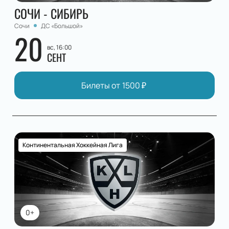
СОЧИ - СИБИРЬ
Сочи
ДС «Большой»
20
вс, 16:00
СЕНТ
Билеты от
1500
₽
Континентальная Хоккейная Лига
0+