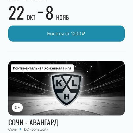
22
8
ОКТ
НОЯБ
Билеты от
1200
₽
Континентальная Хоккейная Лига
0+
СОЧИ - АВАНГАРД
Сочи
ДС «Большой»