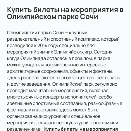
успешного оформления заказа, на указанный вами e-maiil
остановки железнодорожного вокзала Адлера, со стороны
будет доставлено письмо с прикрепленными электронными
Купить билеты на мероприятия в
моря, и следует по объездной дороге. Также, чтобы попасть
билетами.
Олимпийском парке Сочи
в Олимпийский парк, можно воспользоваться электричкой
Ласточка. Билеты можно приобрести в кассах на
железнодорожном вокзале, либо оплатить у контролера в
Олимпийский парк в Сочи — крупный
вагоне. Выходить на конечной станции «Олимпийский
развлекательный и спортивный комплекс, который
парк». Покупайте билеты онлайн на нашем сайте.
возводился к 2014 году специально для
мероприятий зимних Олимпийских игр. Сегодня,
когда Олимпиада осталась в прошлом, в парке
можно увидеть многочисленные интересные
архитектурные сооружения, объекты и фонтаны,
здесь располагаются торговые центры, рестораны
и другие заведения. Олимпийский парк регулярно
проводит масштабные мероприятия, включая
многотысячные концерты исполнителей, особо
зрелищные спортивные состязания, разнообразные
фестивали и выставки, здесь может быть
организована экскурсия или специальное
мероприятие, связанное с культурой, спортом или
развлечениями.
Купить билеты на мероприятия