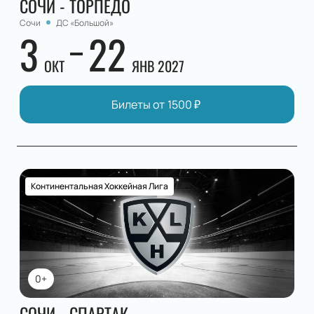
СОЧИ - ТОРПЕДО
Сочи
ДС «Большой»
3
22
ОКТ
ЯНВ 2027
Билеты от
1500
₽
Континентальная Хоккейная Лига
0+
СОЧИ - СПАРТАК