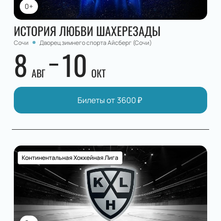
0+
ИСТОРИЯ ЛЮБВИ ШАХЕРЕЗАДЫ
Сочи
Дворец зимнего спорта Айсберг (Сочи)
8
10
АВГ
ОКТ
Билеты от
3600
₽
Континентальная Хоккейная Лига