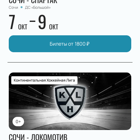
Сочи
ДС «Большой»
7
9
ОКТ
ОКТ
Билеты от
1800
₽
Континентальная Хоккейная Лига
0+
СОЧИ - ЛОКОМОТИВ