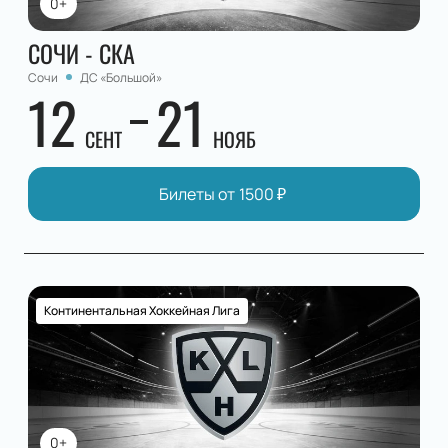
0+
СОЧИ - СКА
Сочи
ДС «Большой»
12
21
СЕНТ
НОЯБ
Билеты от
1500
₽
Континентальная Хоккейная Лига
0+