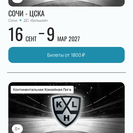
СОЧИ - ЦСКА
Сочи
ДС «Большой»
16
9
СЕНТ
МАР 2027
Билеты от
1800
₽
Континентальная Хоккейная Лига
0+