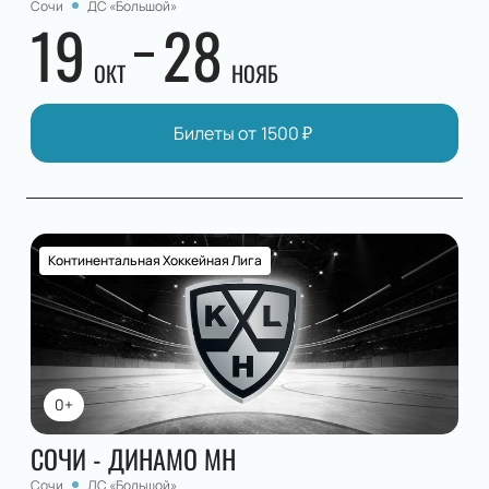
Сочи
ДС «Большой»
19
28
ОКТ
НОЯБ
Билеты от
1500
₽
Континентальная Хоккейная Лига
0+
СОЧИ - ДИНАМО МН
Сочи
ДС «Большой»