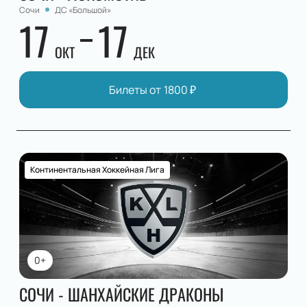
Сочи
ДС «Большой»
17
17
ОКТ
ДЕК
Билеты от
1800
₽
Континентальная Хоккейная Лига
0+
СОЧИ - ШАНХАЙСКИЕ ДРАКОНЫ