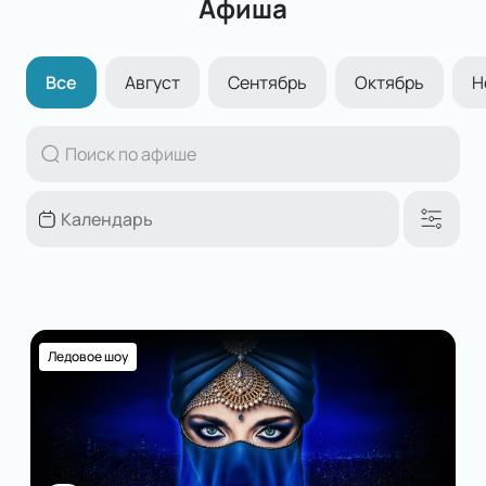
Афиша
Все
Август
Сентябрь
Октябрь
Н
Ледовое шоу