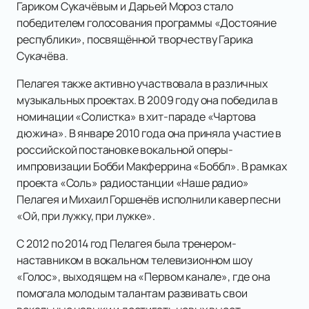
Гариком Сукачёвым и Дарьей Мороз стало
победителем голосования программы «Достояние
республики», посвящённой творчеству Гарика
Сукачёва.
Пелагея также активно участвовала в различных
музыкальных проектах. В 2009 году она победила в
номинации «Солистка» в хит-параде «Чартова
дюжина». В январе 2010 года она приняла участие в
российской постановке вокальной оперы-
импровизации Бобби Макферрина «Боббл». В рамках
проекта «Соль» радиостанции «Наше радио»
Пелагея и Михаил Горшенёв исполнили кавер песни
«Ой, при лужку, при лужке».
С 2012 по 2014 год Пелагея была тренером-
наставником в вокальном телевизионном шоу
«Голос», выходящем на «Первом канале», где она
помогала молодым талантам развивать свои