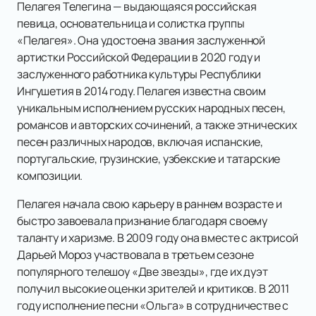
Пелагея Телегина — выдающаяся российская
певица, основательница и солистка группы
«Пелагея». Она удостоена звания заслуженной
артистки Российской Федерации в 2020 году и
заслуженного работника культуры Республики
Ингушетия в 2014 году. Пелагея известна своим
уникальным исполнением русских народных песен,
романсов и авторских сочинений, а также этнических
песен различных народов, включая испанские,
португальские, грузинские, узбекские и татарские
композиции.
Пелагея начала свою карьеру в раннем возрасте и
быстро завоевала признание благодаря своему
таланту и харизме. В 2009 году она вместе с актрисой
Дарьей Мороз участвовала в третьем сезоне
популярного телешоу «Две звезды», где их дуэт
получил высокие оценки зрителей и критиков. В 2011
году исполнение песни «Ольга» в сотрудничестве с