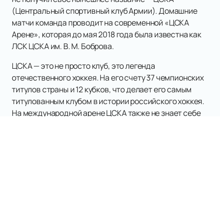
(Центральный спортивный клуб Армии). Домашние
матчи команда проводит на современной «ЦСКА
Арене», которая до мая 2018 года была известна как
ЛСК ЦСКА им. В. М. Боброва.
ЦСКА — это не просто клуб, это легенда
отечественного хоккея. На его счету 37 чемпионских
титулов страны и 12 кубков, что делает его самым
титулованным клубом в истории российского хоккея.
На международной арене ЦСКА также не знает себе
равных: 20 побед в Кубке европейских чемпионов из
20 возможных. В матчах против клубов НХЛ ЦСКА
одержал 27 побед из 37 игр, что является
выдающимся результатом.
В эпоху Континентальной хоккейной лиги (КХЛ) ЦСКА
продолжает демонстрировать высочайший уровень
игры, выходя в финал шесть раз и завоевав три Кубка
Гагарина в 2019, 2022 и 2023 годах. Этот результат