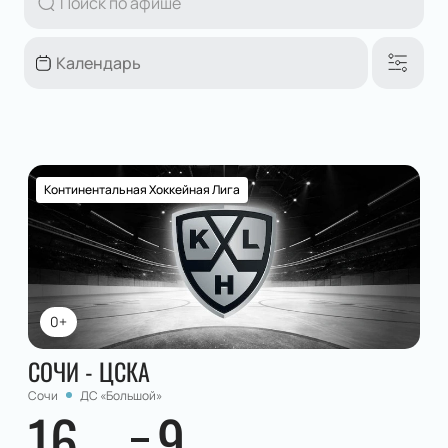
Континентальная Хоккейная Лига
0+
СОЧИ - ЦСКА
Сочи
ДС «Большой»
16
9