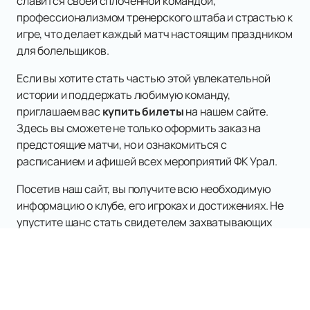
славится своей сплочённой командой,
профессионализмом тренерского штаба и страстью к
игре, что делает каждый матч настоящим праздником
для болельщиков.
Если вы хотите стать частью этой увлекательной
истории и поддержать любимую команду,
приглашаем вас
купить билеты
на нашем сайте.
Здесь вы сможете не только оформить заказ на
предстоящие матчи, но и ознакомиться с
расписанием и афишей всех мероприятий ФК Урал.
Посетив наш сайт, вы получите всю необходимую
информацию о клубе, его игроках и достижениях. Не
упустите шанс стать свидетелем захватывающих
футбольных баталий и поддержать свою команду в
самых важных матчах сезона. Присоединяйтесь к
многотысячной армии болельщиков ФК Урал и
ощутите настоящий дух футбола!