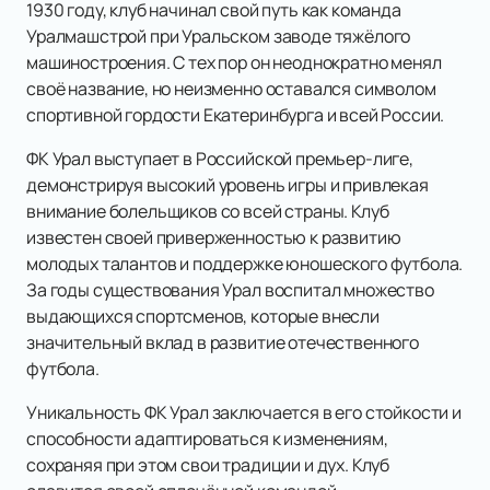
1930 году, клуб начинал свой путь как команда
Уралмашстрой при Уральском заводе тяжёлого
машиностроения. С тех пор он неоднократно менял
своё название, но неизменно оставался символом
спортивной гордости Екатеринбурга и всей России.
ФК Урал выступает в Российской премьер-лиге,
демонстрируя высокий уровень игры и привлекая
внимание болельщиков со всей страны. Клуб
известен своей приверженностью к развитию
молодых талантов и поддержке юношеского футбола.
За годы существования Урал воспитал множество
выдающихся спортсменов, которые внесли
значительный вклад в развитие отечественного
футбола.
Уникальность ФК Урал заключается в его стойкости и
способности адаптироваться к изменениям,
сохраняя при этом свои традиции и дух. Клуб