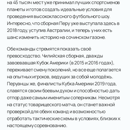
на 45 тысяч мест уже принимал лучших спортсменов
планеты и готов создать идеальные условия для
проведения высококлассного футбольного шоу.
Интересно, что сборная Перу уже выступала здесь в
2018 году, уступив Австралии, и теперь у них есть
шанс изменить историю на сочинском газоне.
Обе команды стремятся показать своё
превосходство. Чилийская сборная, дважды
завоевавшая Кубок Америки (в 2015 и 2016 годах),
переживает смену поколений, но все еще полагается
на опытных игроков, ведущих за собой молодёжь.
Перуанцы же, финалисты Кубка Америки 2019 года,
славятся своим боевым духом и способностью дать
отпор даже самым именитым соперникам. Несмотря
на статус товарищеского матча, он станет важной
проверкой для обеих команд и возможностью
отработать тактические схемы в условиях, близких к
настоящему соревнованию.