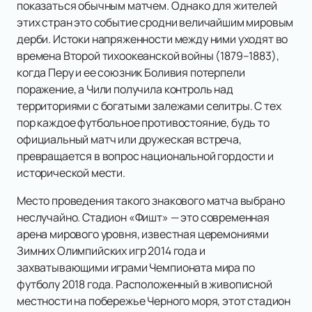
показаться обычным матчем. Однако для жителей
этих стран это событие сродни величайшим мировым
дерби. Истоки напряженности между ними уходят во
времена Второй тихоокеанской войны (1879–1883),
когда Перу и ее союзник Боливия потерпели
поражение, а Чили получила контроль над
территориями с богатыми залежами селитры. С тех
пор каждое футбольное противостояние, будь то
официальный матч или дружеская встреча,
превращается в вопрос национальной гордости и
исторической мести.
Место проведения такого знакового матча выбрано
неслучайно. Стадион «Фишт» — это современная
арена мирового уровня, известная церемониями
Зимних Олимпийских игр 2014 года и
захватывающими играми Чемпионата мира по
футболу 2018 года. Расположенный в живописной
местности на побережье Черного моря, этот стадион