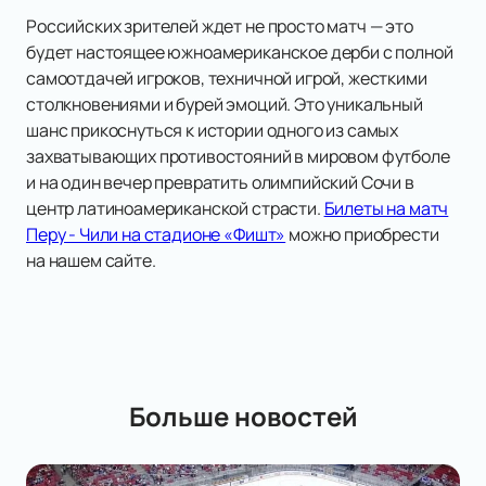
Российских зрителей ждет не просто матч — это
будет настоящее южноамериканское дерби с полной
самоотдачей игроков, техничной игрой, жесткими
столкновениями и бурей эмоций. Это уникальный
шанс прикоснуться к истории одного из самых
захватывающих противостояний в мировом футболе
и на один вечер превратить олимпийский Сочи в
центр латиноамериканской страсти.
Билеты на матч
Перу - Чили на стадионе «Фишт»
можно приобрести
на нашем сайте.
Больше новостей