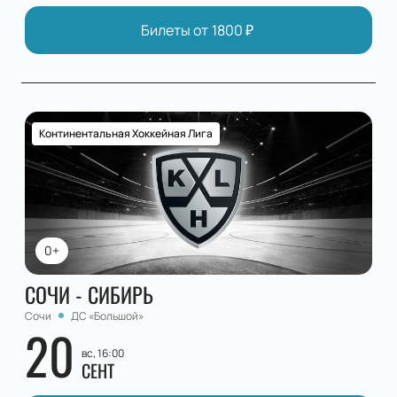
Билеты от
1800
₽
Континентальная Хоккейная Лига
0+
СОЧИ - СИБИРЬ
Сочи
ДС «Большой»
20
вс, 16:00
СЕНТ