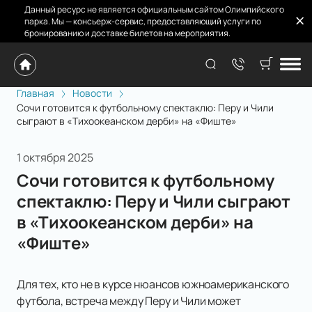
Данный ресурс не является официальным сайтом Олимпийского
парка. Мы — консьерж-сервис, предоставляющий услуги по
бронированию и доставке билетов на мероприятия.
Главная
Новости
Сочи готовится к футбольному спектаклю: Перу и Чили
сыграют в «Тихоокеанском дерби» на «Фиште»
1 октября 2025
Сочи готовится к футбольному
спектаклю: Перу и Чили сыграют
в «Тихоокеанском дерби» на
«Фиште»
Для тех, кто не в курсе нюансов южноамериканского
футбола, встреча между Перу и Чили может