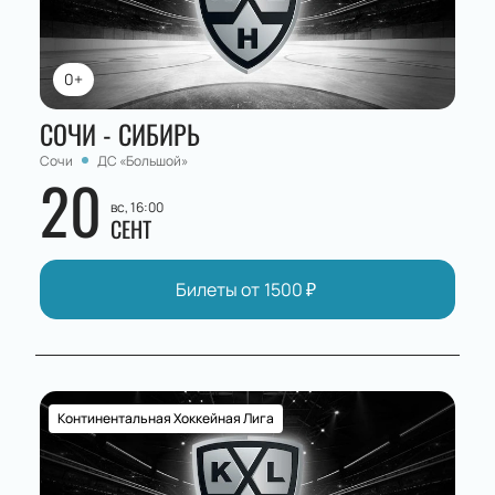
0+
СОЧИ - СИБИРЬ
Сочи
ДС «Большой»
20
вс, 16:00
СЕНТ
Билеты от
1500
₽
Континентальная Хоккейная Лига