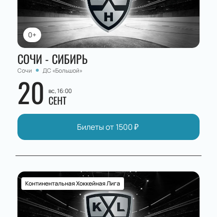
0+
СОЧИ - СИБИРЬ
Сочи
ДС «Большой»
20
вс, 16:00
СЕНТ
Билеты от
1500
₽
Континентальная Хоккейная Лига