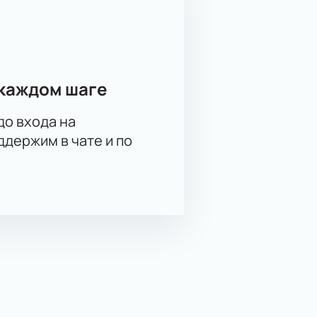
каждом шаге
до входа на
держим в чате и по