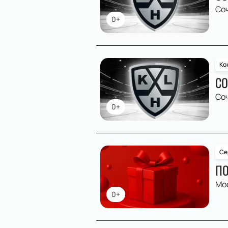
Со
0+
Ко
СО
Со
0+
Се
ПО
Мо
0+