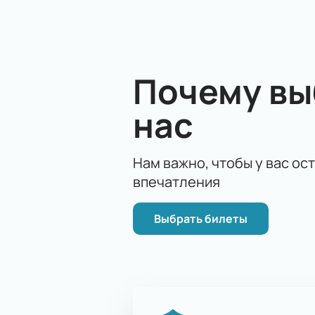
будут стремиться использовать ро
тактикой и напором.
Не упустите возможность стать ча
— это просто и удобно. Мы предла
Почему в
Забронируйте свои билеты заранее
Посещение матча на стадионе «Фиш
нас
атмосферой настоящего футбольно
впечатления и поддержать свою к
Нам важно, чтобы у вас ос
впечатления
Выбрать билеты