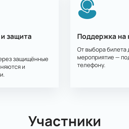
 и защита
Поддержка на 
От выбора билета 
мероприятие — под
через защищённые
телефону.
аняются и
и.
Участники