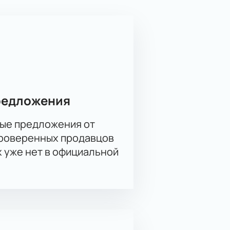
ается удивить соперника своей
у.
Купить билеты
на нашем сайте
ное место для просмотра матча.
ротивостояния.
 и возможность насладиться
спечить себе незабываемые
редложения
ые предложения от
проверенных продавцов
х уже нет в официальной