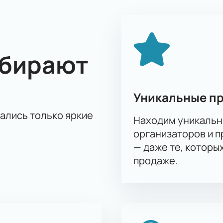
дные стены в свою пользу, в то время как «Алания» постар
стью этого спортивного события и поддержать свою команд
гаем широкий выбор мест, чтобы каждый мог выбрать идеаль
ыбирают
, чтобы не пропустить ни секунды этого захватывающего п
т» — это не только шанс увидеть игру любимых команд, но
го праздника. Купить билеты на нашем сайте — значит обе
оманду в важнейшем матче сезона.
Уникальные п
тались только яркие
Находим уникальн
организаторов и 
— даже те, которы
продаже.