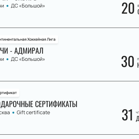
20
чи
ДС «Большой»
в
нтинентальная Хоккейная Лига
ЧИ - АДМИРАЛ
30
чи
ДС «Большой»
п
ртификат
ДАРОЧНЫЕ СЕРТИФИКАТЫ
31
сква
Gift certificate
ч
Д