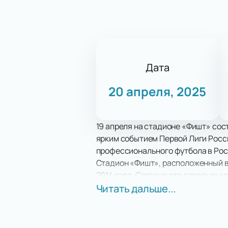
Дата
20 апреля, 2025
19 апреля на стадионе «Фишт» со
ярким событием Первой Лиги Росси
профессионального футбола в Рос
Стадион «Фишт», расположенный в
2014 года. Сегодня это современн
спортивные события страны. На «Ф
Читать дальше...
которые делают посещение матча
Матч между «Сочи» и «Алания» — э
команд в турнирной таблице. Обе 