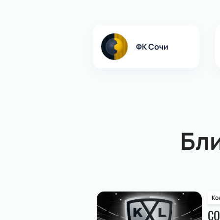
ФК Сочи
Бл
Ко
СО