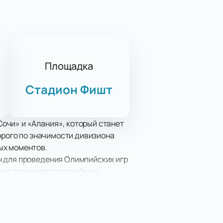
Площадка
Стадион Фишт
очи» и «Алания», который станет
орого по значимости дивизиона
ых моментов.
н для проведения Олимпийских игр
ярно принимает крупнейшие
 на поле, но и удобствами,
может повлиять на положение
симум на поле. Футболисты «Сочи»