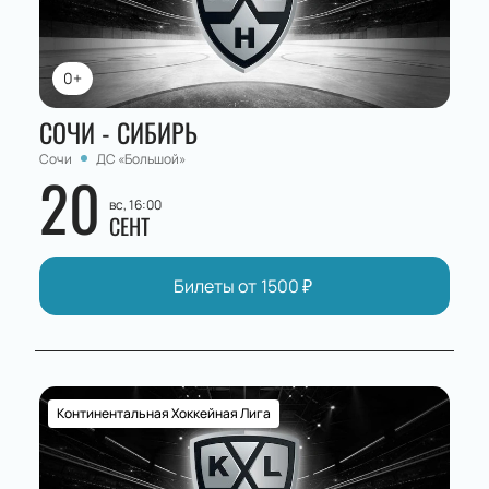
0+
СОЧИ - СИБИРЬ
Сочи
ДС «Большой»
20
вс, 16:00
СЕНТ
Билеты от
1500
₽
Континентальная Хоккейная Лига