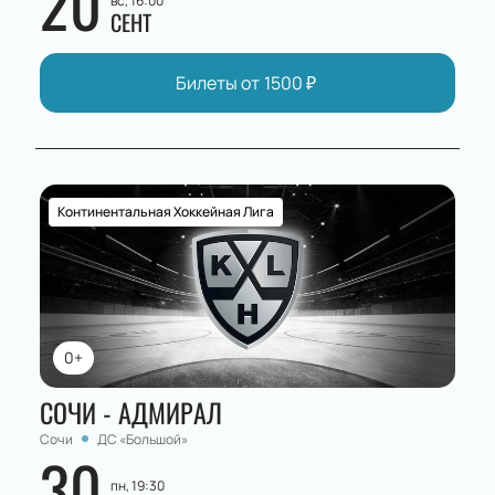
20
вс, 16:00
СЕНТ
Билеты от
1500
₽
Континентальная Хоккейная Лига
0+
СОЧИ - АДМИРАЛ
Сочи
ДС «Большой»
30
пн, 19:30