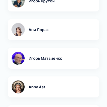
Игорь Крутой
Ани Лорак
Игорь Матвиенко
Anna Asti