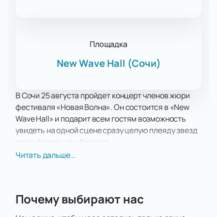
Площадка
New Wave Hall (Сочи)
В Сочи 25 августа пройдет концерт членов жюри
фестиваля «Новая Волна». Он состоится в «New
Wave Hall» и подарит всем гостям возможность
увидеть на одной сцене сразу целую плеяду звезд
российского шоу-бизнеса.
Игорь Крутой - создатель и идейный вдохновитель
Читать дальше...
фестиваля приглашает к участию в нем только
самых известных и самых талантливых артистов.
Об этом говорит довольно суровый отбор
Почему выбирают нас
конкурсантов, из которых до четвертьфиналов и
полуфинала доходят сотни артистов, а до финала -