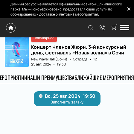
Данный ресурс не является официальным сайтом Олимпийского
парка. Мы — консьерж-сервис, предоставляющий услуги по
бронированию и доставке билетов на мероприятия.
Главная
Расписание и билеты
Концерт Членов Ж...
Популярное
Концерт Членов Жюри, 3-й конкурсный
день, фестиваль «Новая волна» в Сочи
New Wave Hall (Сочи)
Эстрада
12+
25 авг. 2024
19:30
МЕРОПРИЯТИИ
НАШИ ПРЕИМУЩЕСТВА
БЛИЖАЙШИЕ МЕРОПРИЯТИЯ