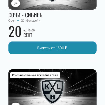
Купите билеты
на хоккей заранее: сэкономьте
0+
время и получите лучшие места на самые
ожидаемые игры сезона.
СОЧИ - СИБИРЬ
Сочи
ДС «Большой»
20
вс, 16:00
СЕНТ
Билеты от
1500
₽
Континентальная Хоккейная Лига